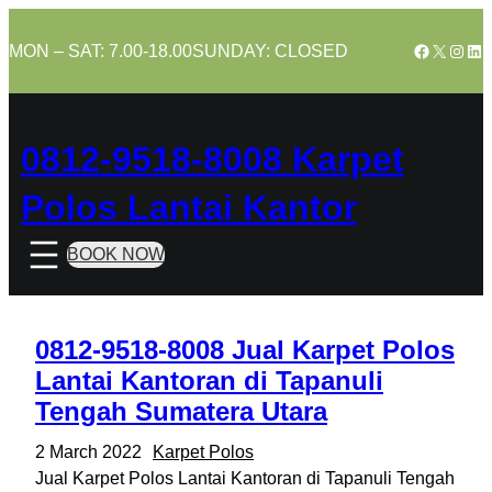
Skip
to
Facebook
X
Insta
Lin
MON – SAT: 7.00-18.00
SUNDAY: CLOSED
content
0812-9518-8008 Karpet
Polos Lantai Kantor
BOOK NOW
0812-9518-8008 Jual Karpet Polos
Lantai Kantoran di Tapanuli
Tengah Sumatera Utara
2 March 2022
Karpet Polos
Jual Karpet Polos Lantai Kantoran di Tapanuli Tengah