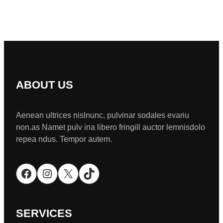
ABOUT US
Aenean ultrices nislnunc, pulvinar sodales evariu
non.as Namet pulv ina libero fringill auctor lemnisdolo
repea ndus. Tempor autem.
Facebook
Instagram
X
TikTok
SERVICES