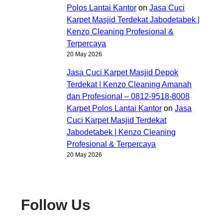
Polos Lantai Kantor
on
Jasa Cuci
Karpet Masjid Terdekat Jabodetabek |
Kenzo Cleaning Profesional &
Terpercaya
20 May 2026
Jasa Cuci Karpet Masjid Depok
Terdekat | Kenzo Cleaning Amanah
dan Profesional – 0812-9518-8008
Karpet Polos Lantai Kantor
on
Jasa
Cuci Karpet Masjid Terdekat
Jabodetabek | Kenzo Cleaning
Profesional & Terpercaya
20 May 2026
Follow Us