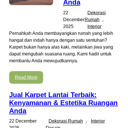
Anda
22
Dekorasi
December
Rumah
, 
2025
Interior
Pernahkah Anda membayangkan rumah yang lebih
hangat dan indah hanya dengan satu sentuhan?
Karpet bukan hanya alas kaki, melainkan jiwa yang
dapat mengubah suasana ruang. Kami hadir untuk
membantu Anda mewujudkannya.
Read More
Jual Karpet Lantai Terbaik:
Kenyamanan & Estetika Ruangan
Anda
22 December
Dekorasi Rumah
, 
Interior
2025
Desain