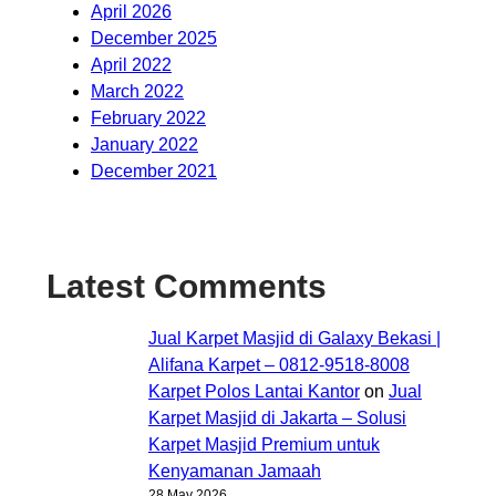
April 2026
December 2025
April 2022
March 2022
February 2022
January 2022
December 2021
Latest Comments
Jual Karpet Masjid di Galaxy Bekasi |
Alifana Karpet – 0812-9518-8008
Karpet Polos Lantai Kantor
on
Jual
Karpet Masjid di Jakarta – Solusi
Karpet Masjid Premium untuk
Kenyamanan Jamaah
28 May 2026