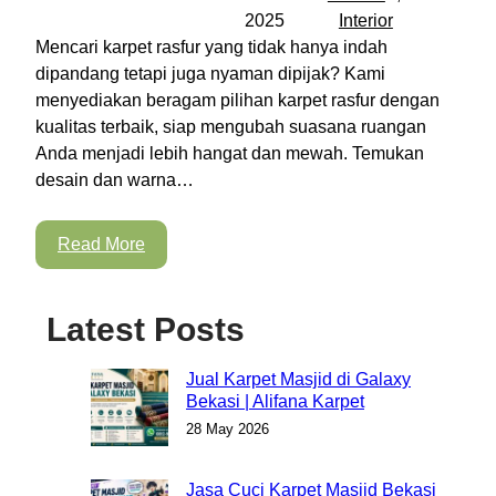
2025
Interior
Mencari karpet rasfur yang tidak hanya indah
dipandang tetapi juga nyaman dipijak? Kami
menyediakan beragam pilihan karpet rasfur dengan
kualitas terbaik, siap mengubah suasana ruangan
Anda menjadi lebih hangat dan mewah. Temukan
desain dan warna…
Read More
Latest Posts
Jual Karpet Masjid di Galaxy
Bekasi | Alifana Karpet
28 May 2026
Jasa Cuci Karpet Masjid Bekasi