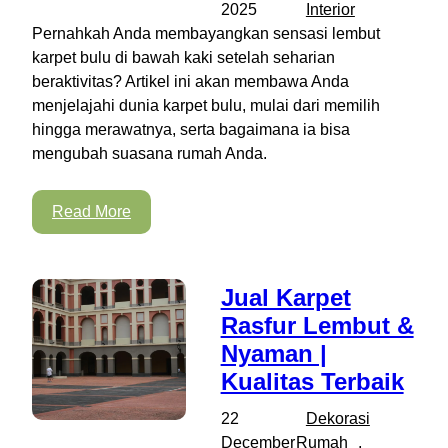
2025
Interior
Pernahkah Anda membayangkan sensasi lembut
karpet bulu di bawah kaki setelah seharian
beraktivitas? Artikel ini akan membawa Anda
menjelajahi dunia karpet bulu, mulai dari memilih
hingga merawatnya, serta bagaimana ia bisa
mengubah suasana rumah Anda.
Read More
Jual Karpet
Rasfur Lembut &
Nyaman |
Kualitas Terbaik
22
Dekorasi
December
Rumah
, 