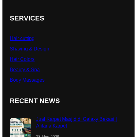
SERVICES
Hair cutting
Shaving & Design
Hair Colors
Beauty & Spa
Body Massages
RECENT NEWS
Jual Karpet Masjid di Galaxy Bekasi |
Alifana Karpet
28 May 2026