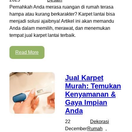
Pernahkah Anda merasa ruangan di rumah terasa
hampa atau kurang berkarakter? Karpet lantai bisa
menjadi solusi ajaibnya! Artikel ini akan memandu
Anda dalam memilih, merawat, dan menemukan
tempat jual karpet lantai terbaik.
Read More
Jual Karpet
Murah: Temukan
Kenyamanan &
Gaya Impian
Anda
22
Dekorasi
December
Rumah
, 