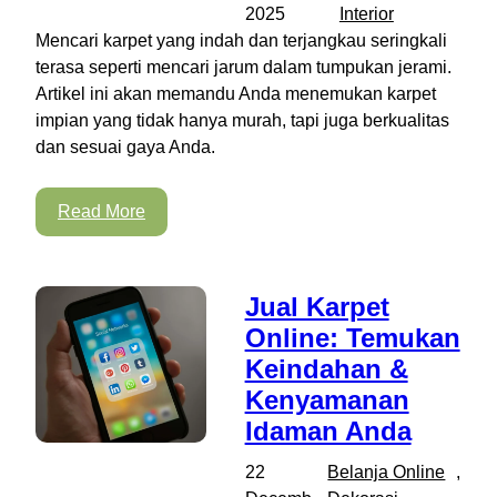
2025
Interior
Mencari karpet yang indah dan terjangkau seringkali
terasa seperti mencari jarum dalam tumpukan jerami.
Artikel ini akan memandu Anda menemukan karpet
impian yang tidak hanya murah, tapi juga berkualitas
dan sesuai gaya Anda.
Read More
Jual Karpet
Online: Temukan
Keindahan &
Kenyamanan
Idaman Anda
22
Belanja Online
, 