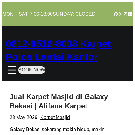
Skip
to
Facebook
X
Insta
Lin
MON – SAT: 7.00-18.00
SUNDAY: CLOSED
content
0812-9518-8008 Karpet
Polos Lantai Kantor
BOOK NOW
Jual Karpet Masjid di Galaxy
Bekasi | Alifana Karpet
28 May 2026
Karpet Masjid
Galaxy Bekasi sekarang makin hidup, makin