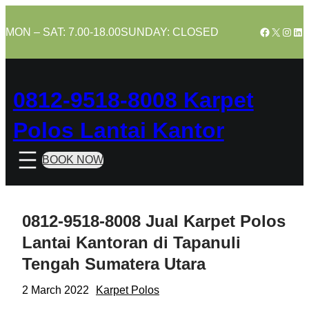
Skip
to
Facebook
X
Insta
Lin
MON – SAT: 7.00-18.00
SUNDAY: CLOSED
content
0812-9518-8008 Karpet
Polos Lantai Kantor
BOOK NOW
0812-9518-8008 Jual Karpet Polos
Lantai Kantoran di Tapanuli
Tengah Sumatera Utara
2 March 2022
Karpet Polos