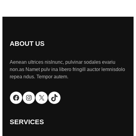
ABOUT US
Aenean ultrices nislnunc, pulvinar sodales evariu
non.as Namet pulv ina libero fringill auctor lemnisdolo
repea ndus. Tempor autem.
Facebook
Instagram
X
TikTok
SERVICES