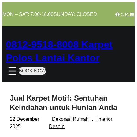
Skip
to
Facebook
X
Insta
Lin
MON – SAT: 7.00-18.00
SUNDAY: CLOSED
content
0812-9518-8008 Karpet
Polos Lantai Kantor
BOOK NOW
Jual Karpet Motif: Sentuhan
Keindahan untuk Hunian Anda
22 December
Dekorasi Rumah
, 
Interior
2025
Desain