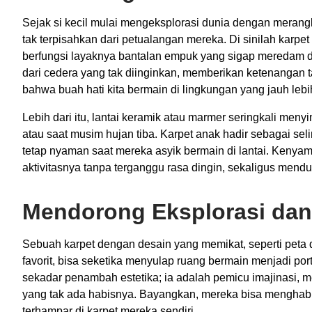
Sejak si kecil mulai mengeksplorasi dunia dengan merangk
tak terpisahkan dari petualangan mereka. Di sinilah karpet
berfungsi layaknya bantalan empuk yang sigap meredam d
dari cedera yang tak diinginkan, memberikan ketenangan tak 
bahwa buah hati kita bermain di lingkungan yang jauh leb
Lebih dari itu, lantai keramik atau marmer seringkali men
atau saat musim hujan tiba. Karpet anak hadir sebagai seli
tetap nyaman saat mereka asyik bermain di lantai. Kenya
aktivitasnya tanpa terganggu rasa dingin, sekaligus mend
Mendorong Eksplorasi dan 
Sebuah karpet dengan desain yang memikat, seperti peta du
favorit, bisa seketika menyulap ruang bermain menjadi por
sekadar penambah estetika; ia adalah pemicu imajinasi, m
yang tak ada habisnya. Bayangkan, mereka bisa menghabi
terhampar di karpet mereka sendiri.