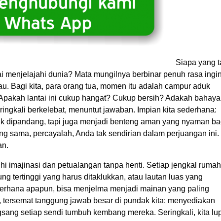
Siapa yang t
ai menjelajahi dunia? Mata mungilnya berbinar penuh rasa ingi
au. Bagi kita, para orang tua, momen itu adalah campur aduk
Apakah lantai ini cukup hangat? Cukup bersih? Adakah bahaya
ringkali berkelebat, menuntut jawaban. Impian kita sederhana:
ik dipandang, tapi juga menjadi benteng aman yang nyaman ba
g sama, percayalah, Anda tak sendirian dalam perjuangan ini.
an.
hi imajinasi dan petualangan tanpa henti. Setiap jengkal rumah
ng tertinggi yang harus ditaklukkan, atau lautan luas yang
ederhana apapun, bisa menjelma menjadi mainan yang paling
, tersemat tanggung jawab besar di pundak kita: menyediakan
sang setiap sendi tumbuh kembang mereka. Seringkali, kita lu