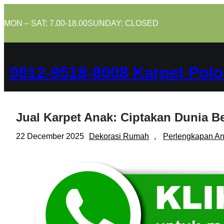
Skip
to
MON – SAT: 7.00-18.00
SUNDAY: CLOSED
content
0812-9518-8008 Karpet Polo
Jual Karpet Anak: Ciptakan Dunia B
22 December 2025
Dekorasi Rumah
, 
Perlengkapan A