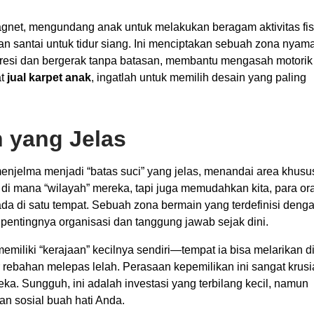
gnet, mengundang anak untuk melakukan beragam aktivitas fis
an santai untuk tidur siang. Ini menciptakan sebuah zona nyam
esi dan bergerak tanpa batasan, membantu mengasah motorik
at
jual karpet anak
, ingatlah untuk memilih desain yang paling
 yang Jelas
menjelma menjadi “batas suci” yang jelas, menandai area khusu
 di mana “wilayah” mereka, tapi juga memudahkan kita, para or
da di satu tempat. Sebuah zona bermain yang terdefinisi deng
 pentingnya organisasi dan tanggung jawab sejak dini.
iliki “kerajaan” kecilnya sendiri—tempat ia bisa melarikan di
rebahan melepas lelah. Perasaan kepemilikan ini sangat krusi
a. Sungguh, ini adalah investasi yang terbilang kecil, namun
n sosial buah hati Anda.