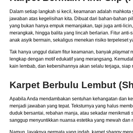
Dalam setiap langkah si kecil, keamanan adalah mahkota ya
jawaban atas kegelisihan kita. Dibuat dari bahan-bahan p
yang bukan hanya empuk memanjakan, tapi juga anti-licin,
merangkak, hingga balita yang lincah berlarian. Fitur anti
anak asyik bermain, sekaligus menekan risiko terpeleset y
Tak hanya unggul dalam fitur keamanan, banyak
playmat
m
lengkap dengan motif edukatif yang merangsang. Kemuda
kain lembab, dan kebersihannya akan selalu terjaga, siap
Karpet Berbulu Lembut (S
Apabila Anda mendambakan sentuhan kehangatan dan ken
menjadi jawaban yang tepat. Teksturnya yang halus mem
duduk bersantai, rebahan manja, atau sekadar menikmati se
sanggup menyuntikkan nuansa estetika yang mewah dan m
Namun, layaknya permata yang indah, karpet
shaggy
menun