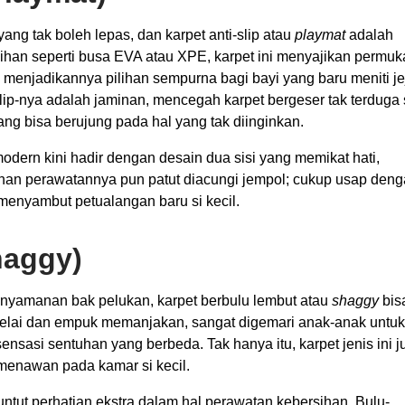
ng tak boleh lepas, dan karpet anti-slip atau
playmat
adalah
ilihan seperti busa EVA atau XPE, karpet ini menyajikan permu
 menjadikannya pilihan sempurna bagi bayi yang baru meniti je
-slip-nya adalah jaminan, mencegah karpet bergeser tak terduga 
ang bisa berujung pada hal yang tak diinginkan.
odern kini hadir dengan desain dua sisi yang memikat hati,
han perawatannya pun patut diacungi jempol; cukup usap den
 menyambut petualangan baru si kecil.
haggy)
yamanan bak pelukan, karpet berbulu lembut atau
shaggy
bis
belai dan empuk memanjakan, sangat digemari anak-anak untuk
nsasi sentuhan yang berbeda. Tak hanya itu, karpet jenis ini j
enawan pada kamar si kecil.
tut perhatian ekstra dalam hal perawatan kebersihan. Bulu-