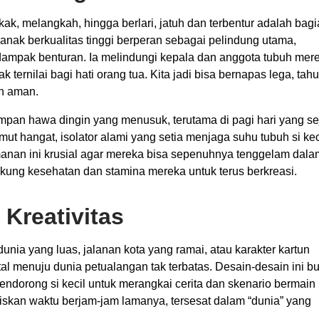
ak, melangkah, hingga berlari, jatuh dan terbentur adalah bag
 anak berkualitas tinggi berperan sebagai pelindung utama,
ampak benturan. Ia melindungi kepala dan anggota tubuh mer
ternilai bagi hati orang tua. Kita jadi bisa bernapas lega, tahu
ih aman.
yimpan hawa dingin yang menusuk, terutama di pagi hari yang se
mut hangat, isolator alami yang setia menjaga suhu tubuh si kec
manan ini krusial agar mereka bisa sepenuhnya tenggelam dala
ukung kesehatan dan stamina mereka untuk terus berkreasi.
Kreativitas
nia yang luas, jalanan kota yang ramai, atau karakter kartun
tal menuju dunia petualangan tak terbatas. Desain-desain ini b
endorong si kecil untuk merangkai cerita dan skenario bermain
skan waktu berjam-jam lamanya, tersesat dalam “dunia” yang