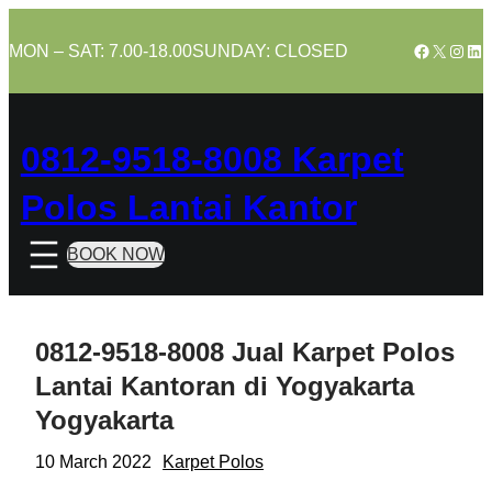
Skip
to
Facebook
X
Insta
Lin
MON – SAT: 7.00-18.00
SUNDAY: CLOSED
content
0812-9518-8008 Karpet
Polos Lantai Kantor
BOOK NOW
0812-9518-8008 Jual Karpet Polos
Lantai Kantoran di Yogyakarta
Yogyakarta
10 March 2022
Karpet Polos