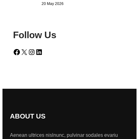
20 May 2026
Follow Us
Facebook
X
Instagram
LinkedIn
ABOUT US
Aenean ultrices nislnunc, pulvinar sodales evariu