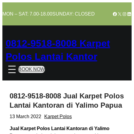
Skip
to
Facebook
X
Insta
Lin
MON – SAT: 7.00-18.00
SUNDAY: CLOSED
content
0812-9518-8008 Karpet
Polos Lantai Kantor
BOOK NOW
0812-9518-8008 Jual Karpet Polos
Lantai Kantoran di Yalimo Papua
13 March 2022
Karpet Polos
Jual Karpet Polos Lantai Kantoran di Yalimo