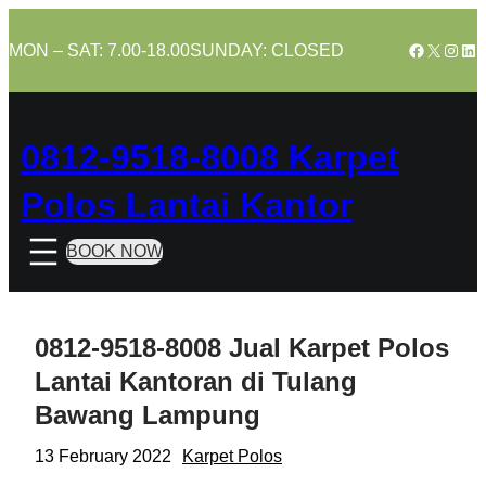
Skip
to
Facebook
X
Insta
Lin
MON – SAT: 7.00-18.00
SUNDAY: CLOSED
content
0812-9518-8008 Karpet
Polos Lantai Kantor
BOOK NOW
0812-9518-8008 Jual Karpet Polos
Lantai Kantoran di Tulang
Bawang Lampung
13 February 2022
Karpet Polos