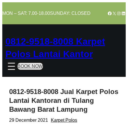
Skip
to
Facebook
X
Insta
Lin
MON – SAT: 7.00-18.00
SUNDAY: CLOSED
content
0812-9518-8008 Karpet
Polos Lantai Kantor
BOOK NOW
0812-9518-8008 Jual Karpet Polos
Lantai Kantoran di Tulang
Bawang Barat Lampung
29 December 2021
Karpet Polos