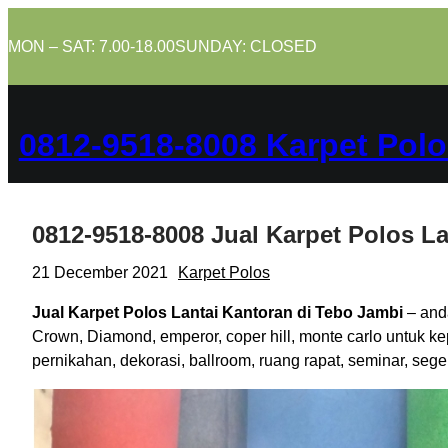
Skip
to
MON – SAT: 7.00-18.00
SUNDAY: CLOSED
content
0812-9518-8008 Karpet Polo
0812-9518-8008 Jual Karpet Polos L
21 December 2021
Karpet Polos
Jual Karpet Polos Lantai Kantoran di Tebo Jambi
– anda
Crown, Diamond, emperor, coper hill, monte carlo untuk k
pernikahan, dekorasi, ballroom, ruang rapat, seminar, se