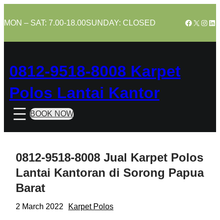
Skip
to
Facebook
X
Insta
Lin
MON – SAT: 7.00-18.00
SUNDAY: CLOSED
content
0812-9518-8008 Karpet
Polos Lantai Kantor
BOOK NOW
0812-9518-8008 Jual Karpet Polos
Lantai Kantoran di Sorong Papua
Barat
2 March 2022
Karpet Polos