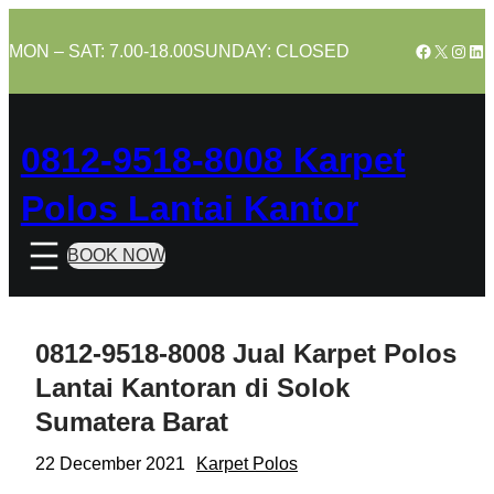
Skip
to
Facebook
X
Insta
Lin
MON – SAT: 7.00-18.00
SUNDAY: CLOSED
content
0812-9518-8008 Karpet
Polos Lantai Kantor
BOOK NOW
0812-9518-8008 Jual Karpet Polos
Lantai Kantoran di Solok
Sumatera Barat
22 December 2021
Karpet Polos