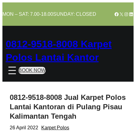
Skip
to
Facebook
X
Insta
Lin
MON – SAT: 7.00-18.00
SUNDAY: CLOSED
content
0812-9518-8008 Karpet
Polos Lantai Kantor
BOOK NOW
0812-9518-8008 Jual Karpet Polos
Lantai Kantoran di Pulang Pisau
Kalimantan Tengah
26 April 2022
Karpet Polos