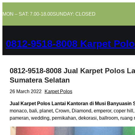
Skip
to
MON – SAT: 7.00-18.00
SUNDAY: CLOSED
content
0812-9518-8008 Karpet Polo
0812-9518-8008 Jual Karpet Polos L
Sumatera Selatan
26 March 2022
Karpet Polos
Jual Karpet Polos Lantai Kantoran di Musi Banyuasin 
monaco, bali, planet, Crown, Diamond, emperor, coper hill,
pameran, wedding, pernikahan, dekorasi, ballroom, ruang 