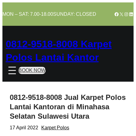
Skip
to
Facebook
X
Insta
Lin
MON – SAT: 7.00-18.00
SUNDAY: CLOSED
content
0812-9518-8008 Karpet
Polos Lantai Kantor
BOOK NOW
0812-9518-8008 Jual Karpet Polos
Lantai Kantoran di Minahasa
Selatan Sulawesi Utara
17 April 2022
Karpet Polos