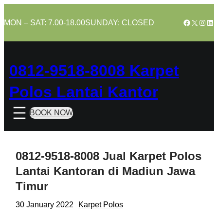
Skip
to
Facebook
X
Insta
Lin
MON – SAT: 7.00-18.00
SUNDAY: CLOSED
content
0812-9518-8008 Karpet
Polos Lantai Kantor
BOOK NOW
0812-9518-8008 Jual Karpet Polos
Lantai Kantoran di Madiun Jawa
Timur
30 January 2022
Karpet Polos