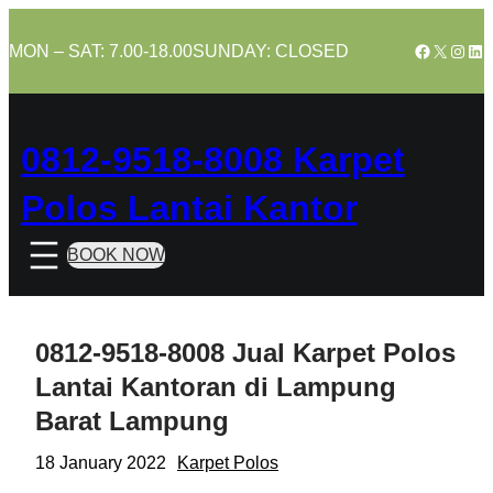
Skip
to
Facebook
X
Insta
Lin
MON – SAT: 7.00-18.00
SUNDAY: CLOSED
content
0812-9518-8008 Karpet
Polos Lantai Kantor
BOOK NOW
0812-9518-8008 Jual Karpet Polos
Lantai Kantoran di Lampung
Barat Lampung
18 January 2022
Karpet Polos