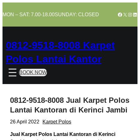
Skip
to
Facebook
X
Insta
Lin
MON – SAT: 7.00-18.00
SUNDAY: CLOSED
content
0812-9518-8008 Karpet
Polos Lantai Kantor
BOOK NOW
0812-9518-8008 Jual Karpet Polos
Lantai Kantoran di Kerinci Jambi
26 April 2022
Karpet Polos
Jual Karpet Polos Lantai Kantoran di Kerinci