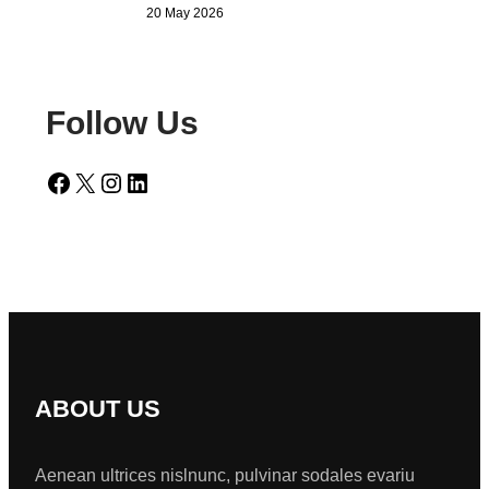
20 May 2026
Follow Us
Facebook
X
Instagram
LinkedIn
ABOUT US
Aenean ultrices nislnunc, pulvinar sodales evariu