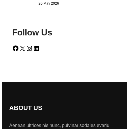
20 May 2026
Follow Us
Facebook
X
Instagram
LinkedIn
ABOUT US
Aenean ultrices nislnunc, pulvinar sodales evariu