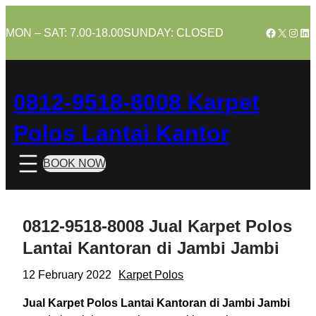
Skip
to
Facebook
X
Insta
Lin
MON – SAT: 7.00-18.00
SUNDAY: CLOSED
content
0812-9518-8008 Karpet
Polos Lantai Kantor
BOOK NOW
0812-9518-8008 Jual Karpet Polos
Lantai Kantoran di Jambi Jambi
12 February 2022
Karpet Polos
Jual Karpet Polos Lantai Kantoran di Jambi Jambi