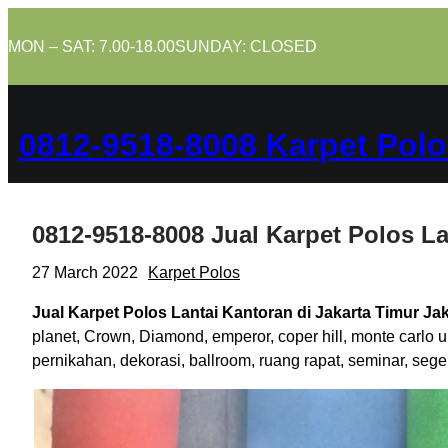
Skip
to
MON – SAT: 7.00-18.00
SUNDAY: CLOSED
content
0812-9518-8008 Karpet Polo
0812-9518-8008 Jual Karpet Polos La
27 March 2022
Karpet Polos
Jual Karpet Polos Lantai Kantoran di Jakarta Timur Ja
planet, Crown, Diamond, emperor, coper hill, monte carlo 
pernikahan, dekorasi, ballroom, ruang rapat, seminar, se