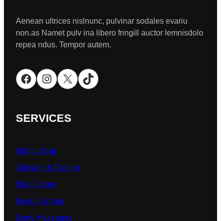
Aenean ultrices nislnunc, pulvinar sodales evariu
non.as Namet pulv ina libero fringill auctor lemnisdolo
repea ndus. Tempor autem.
Facebook
Instagram
X
TikTok
SERVICES
Hair cutting
Shaving & Design
Hair Colors
Beauty & Spa
Body Massages