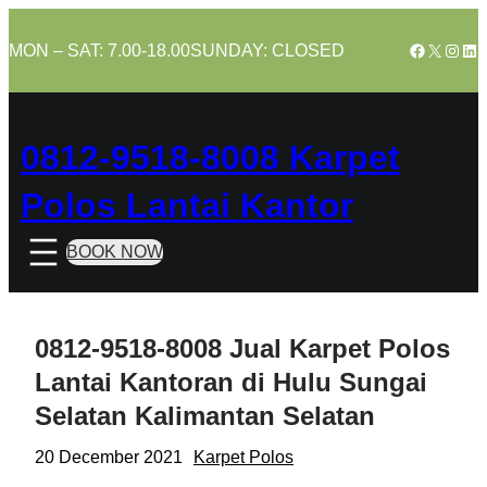
Skip
to
Facebook
X
Insta
Lin
MON – SAT: 7.00-18.00
SUNDAY: CLOSED
content
0812-9518-8008 Karpet
Polos Lantai Kantor
BOOK NOW
0812-9518-8008 Jual Karpet Polos
Lantai Kantoran di Hulu Sungai
Selatan Kalimantan Selatan
20 December 2021
Karpet Polos