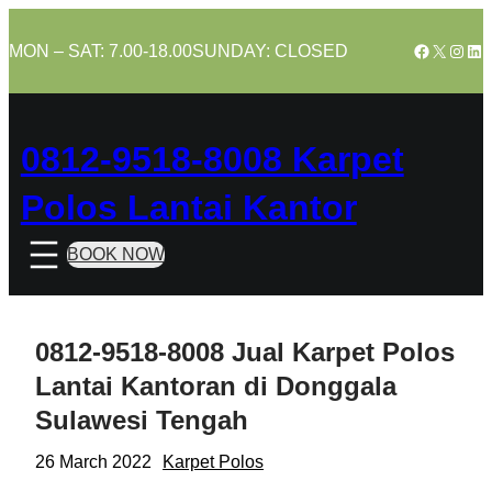
Skip
to
Facebook
X
Insta
Lin
MON – SAT: 7.00-18.00
SUNDAY: CLOSED
content
0812-9518-8008 Karpet
Polos Lantai Kantor
BOOK NOW
0812-9518-8008 Jual Karpet Polos
Lantai Kantoran di Donggala
Sulawesi Tengah
26 March 2022
Karpet Polos