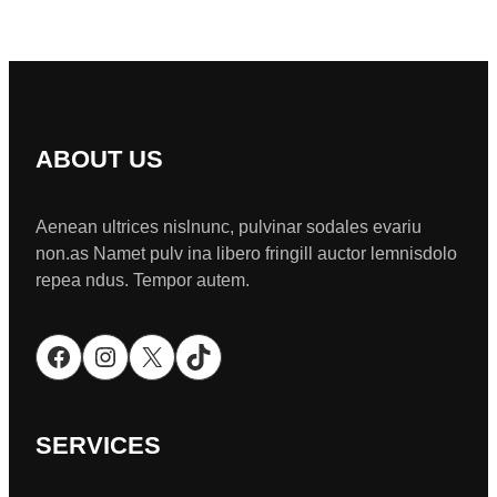
ABOUT US
Aenean ultrices nislnunc, pulvinar sodales evariu
non.as Namet pulv ina libero fringill auctor lemnisdolo
repea ndus. Tempor autem.
Facebook
Instagram
X
TikTok
SERVICES