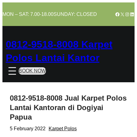
Skip
to
Facebook
X
Insta
Lin
MON – SAT: 7.00-18.00
SUNDAY: CLOSED
content
0812-9518-8008 Karpet
Polos Lantai Kantor
BOOK NOW
0812-9518-8008 Jual Karpet Polos
Lantai Kantoran di Dogiyai
Papua
5 February 2022
Karpet Polos