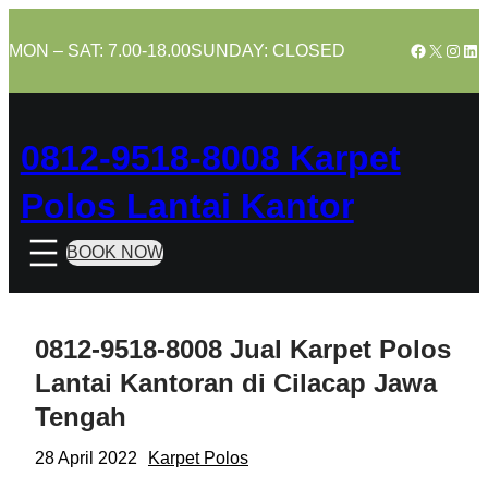
Skip
to
Facebook
X
Insta
Lin
MON – SAT: 7.00-18.00
SUNDAY: CLOSED
content
0812-9518-8008 Karpet
Polos Lantai Kantor
BOOK NOW
0812-9518-8008 Jual Karpet Polos
Lantai Kantoran di Cilacap Jawa
Tengah
28 April 2022
Karpet Polos