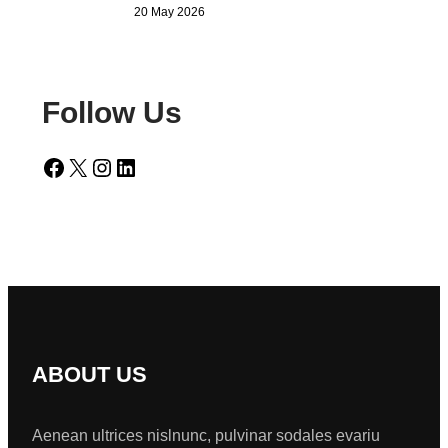
20 May 2026
Follow Us
Facebook
X
Instagram
LinkedIn
ABOUT US
Aenean ultrices nislnunc, pulvinar sodales evariu