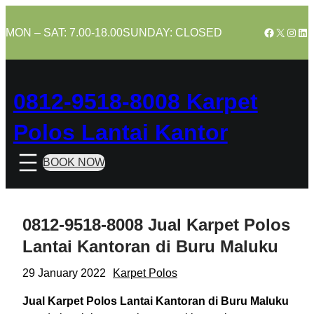
Skip
to
Facebook
X
Insta
Lin
MON – SAT: 7.00-18.00
SUNDAY: CLOSED
content
0812-9518-8008 Karpet
Polos Lantai Kantor
BOOK NOW
0812-9518-8008 Jual Karpet Polos
Lantai Kantoran di Buru Maluku
29 January 2022
Karpet Polos
Jual Karpet Polos Lantai Kantoran di Buru Maluku