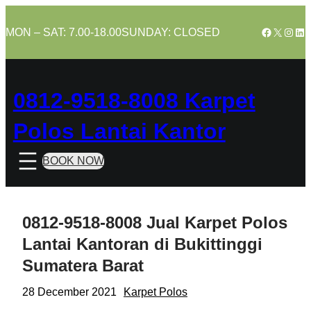
Skip
to
Facebook
X
Insta
Lin
MON – SAT: 7.00-18.00
SUNDAY: CLOSED
content
0812-9518-8008 Karpet
Polos Lantai Kantor
BOOK NOW
0812-9518-8008 Jual Karpet Polos
Lantai Kantoran di Bukittinggi
Sumatera Barat
28 December 2021
Karpet Polos