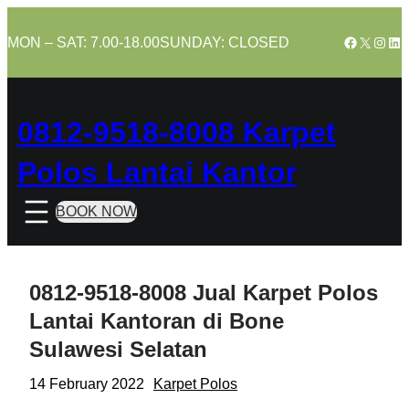
Skip
to
Facebook
X
Insta
Lin
MON – SAT: 7.00-18.00
SUNDAY: CLOSED
content
0812-9518-8008 Karpet
Polos Lantai Kantor
BOOK NOW
0812-9518-8008 Jual Karpet Polos
Lantai Kantoran di Bone
Sulawesi Selatan
14 February 2022
Karpet Polos