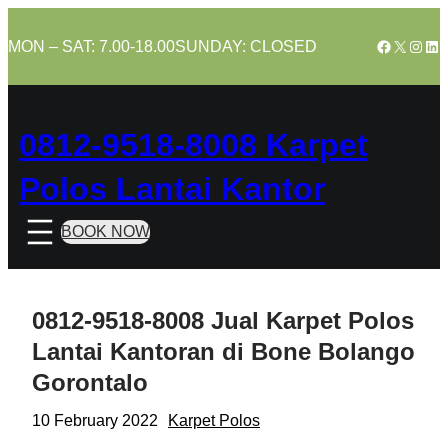
Skip
to
Facebook
X
Insta
Lin
MON – SAT: 7.00-18.00
SUNDAY: CLOSED
content
0812-9518-8008 Karpet
Polos Lantai Kantor
BOOK NOW
0812-9518-8008 Jual Karpet Polos
Lantai Kantoran di Bone Bolango
Gorontalo
10 February 2022
Karpet Polos