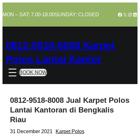
Skip
to
Facebook
X
Insta
Lin
MON – SAT: 7.00-18.00
SUNDAY: CLOSED
content
0812-9518-8008 Karpet
Polos Lantai Kantor
BOOK NOW
0812-9518-8008 Jual Karpet Polos
Lantai Kantoran di Bengkalis
Riau
31 December 2021
Karpet Polos