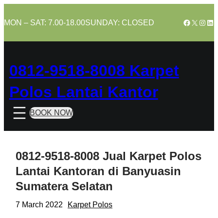
Skip
to
Facebook
X
Insta
Lin
MON – SAT: 7.00-18.00
SUNDAY: CLOSED
content
0812-9518-8008 Karpet
Polos Lantai Kantor
BOOK NOW
0812-9518-8008 Jual Karpet Polos
Lantai Kantoran di Banyuasin
Sumatera Selatan
7 March 2022
Karpet Polos