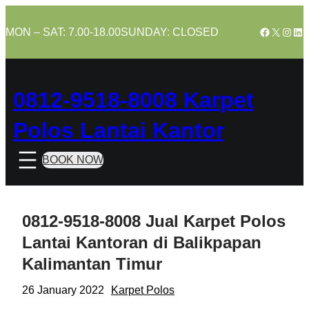
Skip
to
Facebook
X
Insta
Lin
MON – SAT: 7.00-18.00
SUNDAY: CLOSED
content
0812-9518-8008 Karpet
Polos Lantai Kantor
BOOK NOW
0812-9518-8008 Jual Karpet Polos
Lantai Kantoran di Balikpapan
Kalimantan Timur
26 January 2022
Karpet Polos