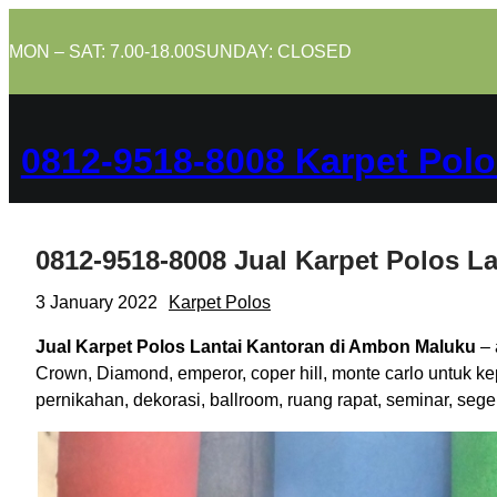
Skip
to
MON – SAT: 7.00-18.00
SUNDAY: CLOSED
content
0812-9518-8008 Karpet Polo
0812-9518-8008 Jual Karpet Polos L
3 January 2022
Karpet Polos
Jual Karpet Polos Lantai Kantoran di Ambon Maluku
– 
Crown, Diamond, emperor, coper hill, monte carlo untuk k
pernikahan, dekorasi, ballroom, ruang rapat, seminar, se