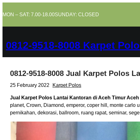
Skip
to
MON – SAT: 7.00-18.00
SUNDAY: CLOSED
content
0812-9518-8008 Karpet Polo
0812-9518-8008 Jual Karpet Polos L
25 February 2022
Karpet Polos
Jual Karpet Polos Lantai Kantoran di Aceh Timur Aceh
planet, Crown, Diamond, emperor, coper hill, monte carlo 
pernikahan, dekorasi, ballroom, ruang rapat, seminar, se