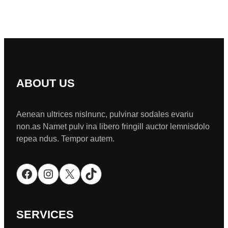
ABOUT US
Aenean ultrices nislnunc, pulvinar sodales evariu
non.as Namet pulv ina libero fringill auctor lemnisdolo
repea ndus. Tempor autem.
Facebook
Instagram
X
TikTok
SERVICES