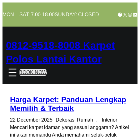
Skip
to
Facebook
X
Insta
Lin
MON – SAT: 7.00-18.00
SUNDAY: CLOSED
content
0812-9518-8008 Karpet
Polos Lantai Kantor
BOOK NOW
Harga Karpet: Panduan Lengkap
Memilih & Terbaik
22 December 2025
Dekorasi Rumah
, 
Interior
Mencari karpet idaman yang sesuai anggaran? Artikel
ini akan memandu Anda memahami seluk-beluk