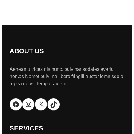
ABOUT US
Aenean ultrices nislnunc, pulvinar sodales evariu
non.as Namet pulv ina libero fringill auctor lemnisdolo
repea ndus. Tempor autem.
Facebook
Instagram
X
TikTok
SERVICES