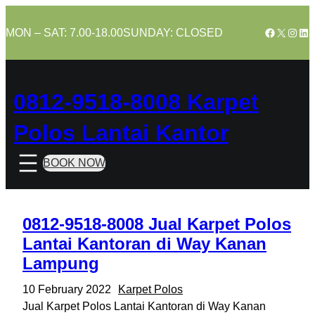
Skip
to
Facebook
X
Insta
Lin
MON – SAT: 7.00-18.00
SUNDAY: CLOSED
content
0812-9518-8008 Karpet
Polos Lantai Kantor
BOOK NOW
0812-9518-8008 Jual Karpet Polos
Lantai Kantoran di Way Kanan
Lampung
10 February 2022
Karpet Polos
Jual Karpet Polos Lantai Kantoran di Way Kanan