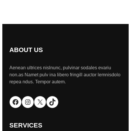
ABOUT US
Aenean ultrices nislnunc, pulvinar sodales evariu
non.as Namet pulv ina libero fringill auctor lemnisdolo
repea ndus. Tempor autem.
Facebook
Instagram
X
TikTok
SERVICES