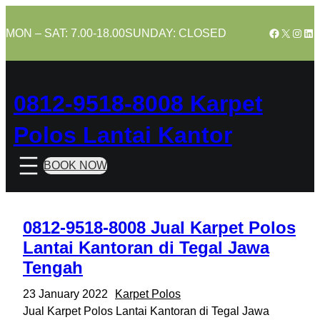
Skip
to
Facebook
X
Insta
Lin
MON – SAT: 7.00-18.00
SUNDAY: CLOSED
content
0812-9518-8008 Karpet
Polos Lantai Kantor
BOOK NOW
0812-9518-8008 Jual Karpet Polos
Lantai Kantoran di Tegal Jawa
Tengah
23 January 2022
Karpet Polos
Jual Karpet Polos Lantai Kantoran di Tegal Jawa