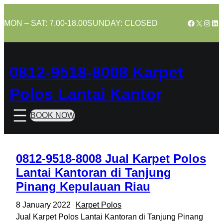
Skip
to
Facebook
X
Insta
Lin
MON – SAT: 7.00-18.00
SUNDAY: CLOSED
content
0812-9518-8008 Karpet
Polos Lantai Kantor
BOOK NOW
0812-9518-8008 Jual Karpet Polos
Lantai Kantoran di Tanjung
Pinang Kepulauan Riau
8 January 2022
Karpet Polos
Jual Karpet Polos Lantai Kantoran di Tanjung Pinang