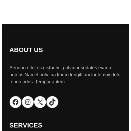
ABOUT US
Aenean ultrices nislnunc, pulvinar sodales evariu
non.as Namet pulv ina libero fringill auctor lemnisdolo
repea ndus. Tempor autem.
Facebook
Instagram
X
TikTok
SERVICES