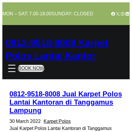
Skip
to
Facebook
X
Insta
Lin
MON – SAT: 7.00-18.00
SUNDAY: CLOSED
content
0812-9518-8008 Karpet
Polos Lantai Kantor
BOOK NOW
0812-9518-8008 Jual Karpet Polos
Lantai Kantoran di Tanggamus
Lampung
30 March 2022
Karpet Polos
Jual Karpet Polos Lantai Kantoran di Tanggamus