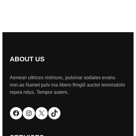
ABOUT US
Aenean ultrices nislnunc, pulvinar sodales evariu
non.as Namet pulv ina libero fringill auctor lemnisdolo
repea ndus. Tempor autem.
Facebook
Instagram
X
TikTok