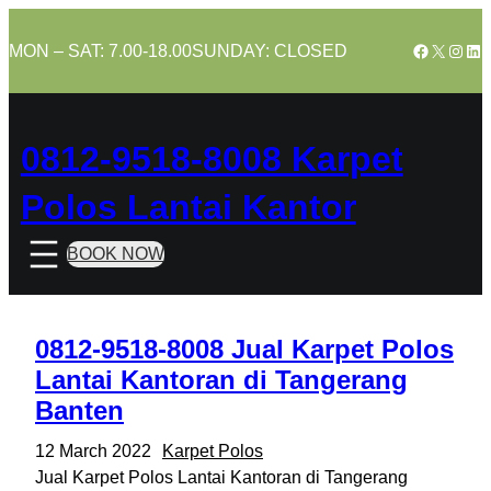
Skip
to
Facebook
X
Insta
Lin
MON – SAT: 7.00-18.00
SUNDAY: CLOSED
content
0812-9518-8008 Karpet
Polos Lantai Kantor
BOOK NOW
0812-9518-8008 Jual Karpet Polos
Lantai Kantoran di Tangerang
Banten
12 March 2022
Karpet Polos
Jual Karpet Polos Lantai Kantoran di Tangerang