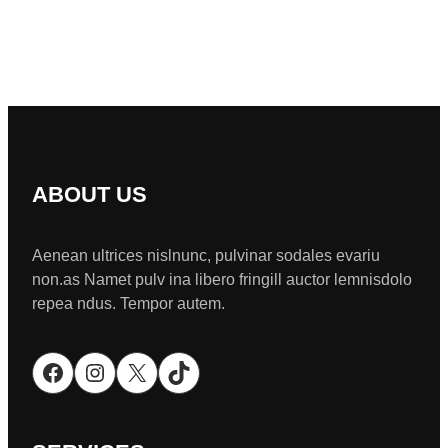
ABOUT US
Aenean ultrices nislnunc, pulvinar sodales evariu
non.as Namet pulv ina libero fringill auctor lemnisdolo
repea ndus. Tempor autem.
Facebook
Instagram
X
TikTok