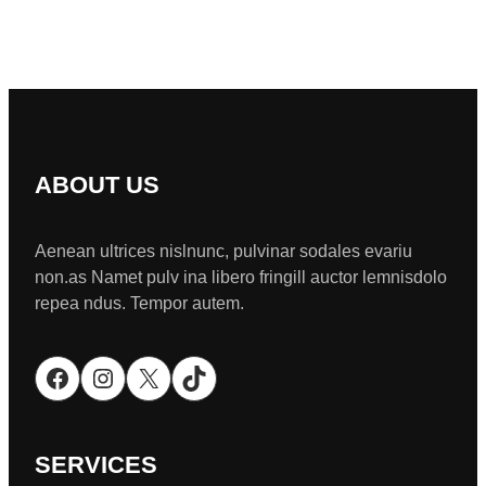
ABOUT US
Aenean ultrices nislnunc, pulvinar sodales evariu
non.as Namet pulv ina libero fringill auctor lemnisdolo
repea ndus. Tempor autem.
Facebook
Instagram
X
TikTok
SERVICES