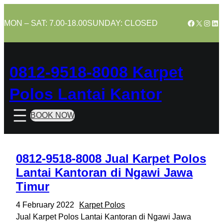
Skip
to
Facebook
X
Insta
Lin
MON – SAT: 7.00-18.00
SUNDAY: CLOSED
content
0812-9518-8008 Karpet
Polos Lantai Kantor
BOOK NOW
0812-9518-8008 Jual Karpet Polos
Lantai Kantoran di Ngawi Jawa
Timur
4 February 2022
Karpet Polos
Jual Karpet Polos Lantai Kantoran di Ngawi Jawa