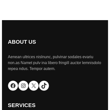
ABOUT US
Aenean ultrices nislnunc, pulvinar sodales evariu
non.as Namet pulv ina libero fringill auctor lemnisdolo
repea ndus. Tempor autem.
Facebook
Instagram
X
TikTok
SERVICES