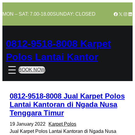
Skip
to
Facebook
X
Insta
Lin
MON – SAT: 7.00-18.00
SUNDAY: CLOSED
content
0812-9518-8008 Karpet
Polos Lantai Kantor
BOOK NOW
0812-9518-8008 Jual Karpet Polos
Lantai Kantoran di Ngada Nusa
Tenggara Timur
19 January 2022
Karpet Polos
Jual Karpet Polos Lantai Kantoran di Ngada Nusa