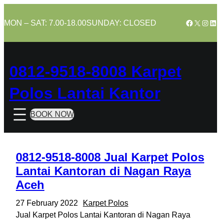
Skip
to
Facebook
X
Insta
Lin
MON – SAT: 7.00-18.00
SUNDAY: CLOSED
content
0812-9518-8008 Karpet
Polos Lantai Kantor
BOOK NOW
0812-9518-8008 Jual Karpet Polos
Lantai Kantoran di Nagan Raya
Aceh
27 February 2022
Karpet Polos
Jual Karpet Polos Lantai Kantoran di Nagan Raya