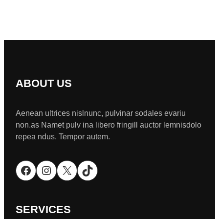
ABOUT US
Aenean ultrices nislnunc, pulvinar sodales evariu
non.as Namet pulv ina libero fringill auctor lemnisdolo
repea ndus. Tempor autem.
Facebook
Instagram
X
TikTok
SERVICES