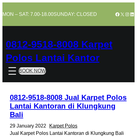
Skip
to
Facebook
X
Insta
Lin
MON – SAT: 7.00-18.00
SUNDAY: CLOSED
content
0812-9518-8008 Karpet
Polos Lantai Kantor
BOOK NOW
0812-9518-8008 Jual Karpet Polos
Lantai Kantoran di Klungkung
Bali
29 January 2022
Karpet Polos
Jual Karpet Polos Lantai Kantoran di Klungkung Bali