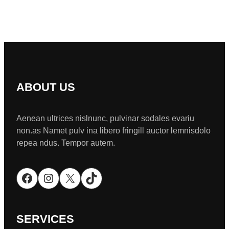
ABOUT US
Aenean ultrices nislnunc, pulvinar sodales evariu
non.as Namet pulv ina libero fringill auctor lemnisdolo
repea ndus. Tempor autem.
Facebook
Instagram
X
TikTok
SERVICES