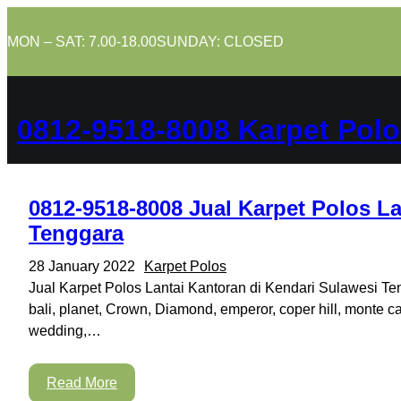
Skip
to
MON – SAT: 7.00-18.00
SUNDAY: CLOSED
content
0812-9518-8008 Karpet Polo
0812-9518-8008 Jual Karpet Polos La
Tenggara
28 January 2022
Karpet Polos
Jual Karpet Polos Lantai Kantoran di Kendari Sulawesi Te
bali, planet, Crown, Diamond, emperor, coper hill, monte c
wedding,…
Read More