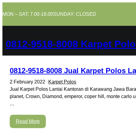
Skip
to
MON – SAT: 7.00-18.00
SUNDAY: CLOSED
content
0812-9518-8008 Karpet Polo
0812-9518-8008 Jual Karpet Polos L
2 February 2022
Karpet Polos
Jual Karpet Polos Lantai Kantoran di Karawang Jawa Barat 
planet, Crown, Diamond, emperor, coper hill, monte carlo 
…
Read More