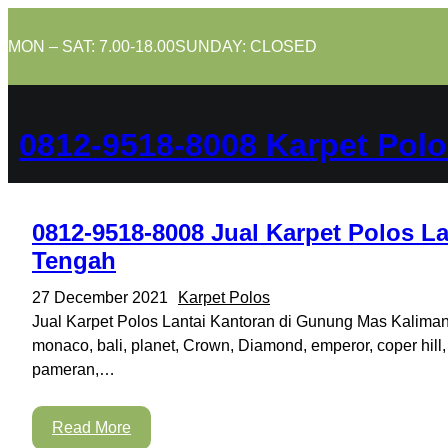
Skip
to
MON – SAT: 7.00-18.00
SUNDAY: CLOSED
content
0812-9518-8008 Karpet Polo
0812-9518-8008 Jual Karpet Polos L
Tengah
27 December 2021
Karpet Polos
Jual Karpet Polos Lantai Kantoran di Gunung Mas Kalimant
monaco, bali, planet, Crown, Diamond, emperor, coper hill,
pameran,…
Read More