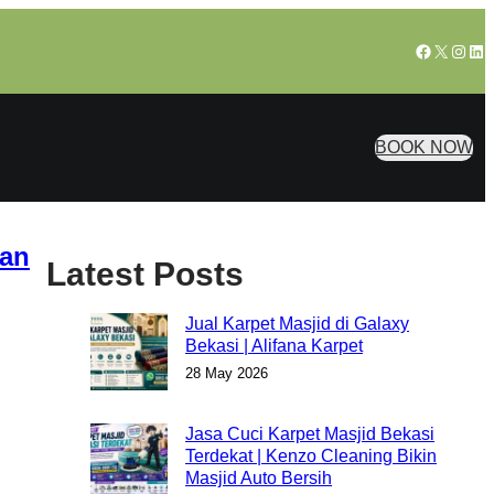
Facebook
X
Insta
Lin
BOOK NOW
tan
Latest Posts
Jual Karpet Masjid di Galaxy
Bekasi | Alifana Karpet
28 May 2026
Jasa Cuci Karpet Masjid Bekasi
Terdekat | Kenzo Cleaning Bikin
Masjid Auto Bersih