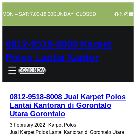
Skip
to
Facebook
X
Insta
Lin
MON – SAT: 7.00-18.00
SUNDAY: CLOSED
content
0812-9518-8008 Karpet
Polos Lantai Kantor
BOOK NOW
0812-9518-8008 Jual Karpet Polos
Lantai Kantoran di Gorontalo
Utara Gorontalo
3 February 2022
Karpet Polos
Jual Karpet Polos Lantai Kantoran di Gorontalo Utara