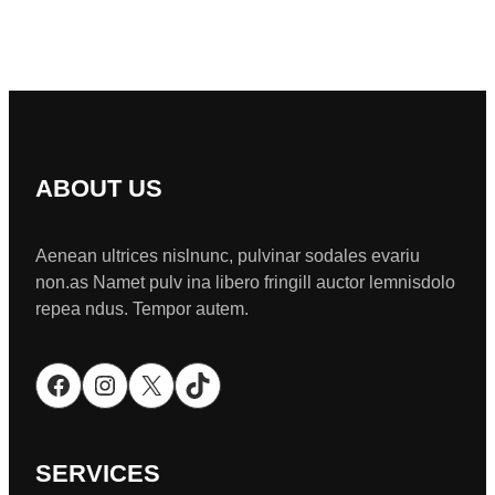
ABOUT US
Aenean ultrices nislnunc, pulvinar sodales evariu
non.as Namet pulv ina libero fringill auctor lemnisdolo
repea ndus. Tempor autem.
Facebook
Instagram
X
TikTok
SERVICES