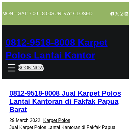
Skip
to
Facebook
X
Insta
Lin
MON – SAT: 7.00-18.00
SUNDAY: CLOSED
content
0812-9518-8008 Karpet
Polos Lantai Kantor
BOOK NOW
0812-9518-8008 Jual Karpet Polos
Lantai Kantoran di Fakfak Papua
Barat
29 March 2022
Karpet Polos
Jual Karpet Polos Lantai Kantoran di Fakfak Papua