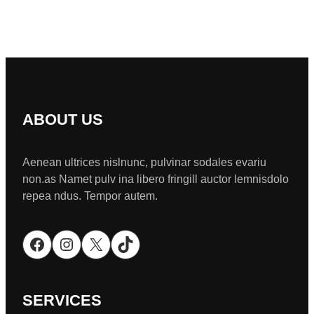
ABOUT US
Aenean ultrices nislnunc, pulvinar sodales evariu
non.as Namet pulv ina libero fringill auctor lemnisdolo
repea ndus. Tempor autem.
Facebook
Instagram
X
TikTok
SERVICES