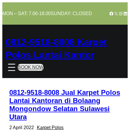
Skip
to
Facebook
X
Insta
Lin
MON – SAT: 7.00-18.00
SUNDAY: CLOSED
content
0812-9518-8008 Karpet
Polos Lantai Kantor
BOOK NOW
0812-9518-8008 Jual Karpet Polos
Lantai Kantoran di Bolaang
Mongondow Selatan Sulawesi
Utara
2 April 2022
Karpet Polos