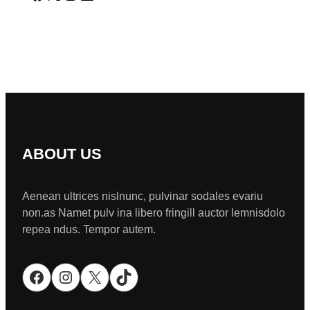
ABOUT US
Aenean ultrices nislnunc, pulvinar sodales evariu
non.as Namet pulv ina libero fringill auctor lemnisdolo
repea ndus. Tempor autem.
Facebook
Instagram
X
TikTok